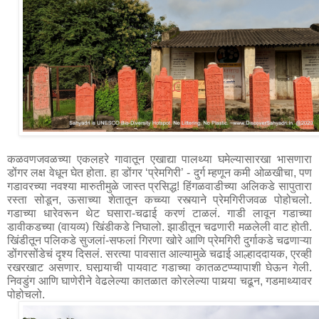
कळवणजवळच्या एकलहरे गावातून एखाद्या पालथ्या घमेल्यासारखा भासणारा 
डोंगर लक्ष वेधून घेत होता. हा डोंगर ‘प्रेमगिरी’ - दुर्ग म्हणून कमी ओळखीचा, पण 
गडावरच्या नवश्या मारुतीमुळे जास्त प्रसिद्ध! हिंगळवाडीच्या अलिकडे सापुतारा 
रस्ता सोडून, ऊसाच्या शेतातून कच्च्या रस्त्याने प्रेमगिरीजवळ पोहोचलो. 
गडाच्या धारेवरून थेट घसारा-चढाई करणं टाळलं. गाडी लावून गडाच्या 
डावीकडच्या (वायव्य) खिंडीकडे निघालो. झाडीतून चढणारी मळलेली वाट होती. 
खिंडीतून पलिकडे सुजलां-सफलां गिरणा खोरे आणि प्रेमगिरी दुर्गाकडे चढणाऱ्या 
डोंगरसोंडेचं दृश्य दिसलं. सरत्या पावसात आल्यामुळे चढाई आल्हाददायक, एरव्ही 
रखरखाट असणार. घसार्‍याची पायवाट गडाच्या कातळटप्प्यापाशी घेऊन गेली. 
निवडुंग आणि घाणेरीने वेढलेल्या कातळात कोरलेल्या पायर्‍या चढून, गडमाथ्यावर 