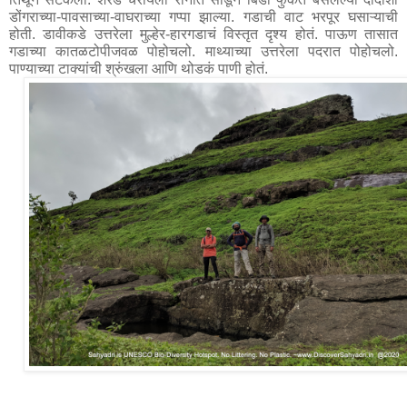
डोंगराच्या-पावसाच्या-वाघराच्या गप्पा झाल्या. गडाची वाट भरपूर घसाऱ्याची 
होती. डावीकडे उत्तरेला मुल्हेर-हारगडाचं विस्तृत दृश्य होतं. पाऊण तासात 
गडाच्या कातळटोपीजवळ पोहोचलो. माथ्याच्या उत्तरेला पदरात पोहोचलो. 