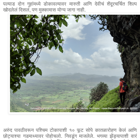
पल्याड दोन गुहांमध्ये डोकावल्यावर मारुती आणि देवीचं शेंदूरचर्चित शिल्प 
अरुंद पावठीवरून पश्चिम टोकापाशी १० फूट सोपे कातळारोहण केलं आणि 
छोट्याश्या गडमाथ्यावर पोहोचलो. निवडूंग माजलेले. भगव्या झेंड्यापाशी वारं 