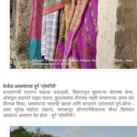
बेजोड आसमंताचा दुर्ग ‘प्रेमगिरी’
बागलाणची प्रसन्न सकाळ उजाडली. शिवारातून घुमणाऱ्या मोराच्या केया, 
ओसंडून वाहणारे पाझर तलाव, कुठल्याश्या वीरांच्या स्मृती जगवणाऱ्या उंचच उंच 
वीरगळ शिळा, घमघणाऱ्या भाताची खाचरं आणि बागलाण प्रांतातले दुर्ग-डोंगर - 
असा सुरेख माहोल! एव्हाना, चणकापूर डोंगररांगेशेजारचा चौथा शिलेदार 
आम्हांला आवताण देत होता - दुर्ग ‘प्रेमगिरी’! 
