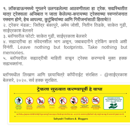
१. लॉकडाऊनमध्ये गुगलने उलगडलेल्या आठवणीतला हा ट्रेक. सद्यस्थितीत 
मात्र ट्रेक्सला अजिबात न जाता केलेल्या-करायच्या ट्रेक्सच्या स्वप्नरंजनात 
रममाण होणे, हेच आपल्या, कुटुंबियांच्या आणि गिरीजनांसाठी हिताचे!!!
२. ट्रेकर मंडळ:: जितेंद्र बंकापुरे, अमेय जोशी, नितीन तिडके, साकेत गुडी, 
साईप्रकाश बेलसरे
३. ब्लॉगवरील फोटो: साकेत गुडी, साईप्रकाश बेलसरे

४. सह्याद्रीचा हा संवेदनशील भाग असून, जबाबदारीने ट्रेकिंग करावे अशी 
विनंती. Leave nothing but footprints. Take nothing but 
memories.

५. ब्लॉगवरील सह्याद्रीची माहिती वाचून ट्रेक्स करण्याचे मुक्त हक्क 
सह्यभक्तांना.

ब्लॉगमधील लिखाण आणि छायाचित्रे कॉपीराईट संरक्षित - @साईप्रकाश 
बेलसरे, २०२०. सर्व हक्क सुरक्षित.