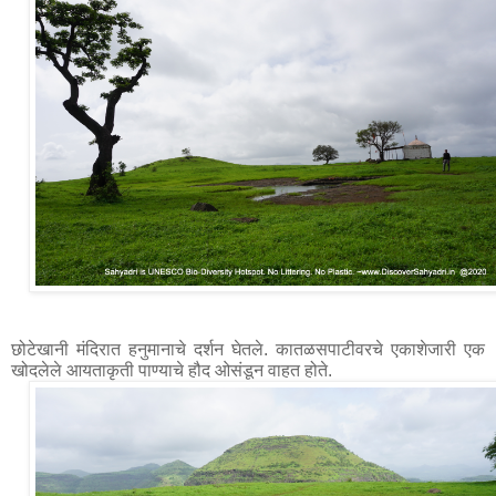
छोटेखानी मंदिरात हनुमानाचे दर्शन घेतले. कातळसपाटीवरचे एकाशेजारी एक 