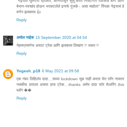
"नेढ्यात घुमणारा ध्रोंकार, कानापासून सुंसुं करत निसटणारे पावसाचे बाण आणि
बेभान-स्वच्छंद होऊन भरकटलेले ढगाचे पुंजके - असा माहोल!" पिंपळा नेढ्याचं हे
वर्णन झक्कास 👍
Reply
अमोल नाईक
15 September 2020 at 04:54
नेहमप्रमाणेच अफाट ट्रेक आणि झक्कास लिखाण !! जबरा !!
Reply
Yogesh_p18
6 May 2021 at 09:58
एक नंबर लिहिलंय दादा....सध्या lockdown मुळ नाही करता येत प्लॅन नायतर
नक्कीच ठरवला असता हाच ट्रेक....thanks अमेय दादा फॉर शेअरिंग this
ब्लॉग ��
Reply