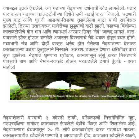
ज्याबद्दल इतकं ऐकलेलं, त्या गडाच्या नेढ्याच्या दर्शनाची ओढ लागलेली. पठार 
पार करून गडाच्या कातळटोपीच्या दिशेने उभी चढाई करत निघालो. चढणारी 
मुख्य वाट आणि गुरांनी आडव्या-तिडव्या तुडवलेल्या वाटा यांची सरमिसळ 
झालेली. तिरप्या उतारावरून घाणेरीच्या झुडुपांची दाटी झाली. गडाच्या चिंचोळ्या 
कातळटोपीचे दोन भाग आणि त्यामधलं आरपार छिद्र ‘नेढं’ जाणवू लागलं. वारा-
पावसाने झीज होऊन बनलेले अजस्त्र विस्ताराचे नेढे थक्क होवून बघत होतो. 
मध्यभागी उंच आणि दोहों बाजूस अरुंद होत गेलेल्या नेढ्यातल्या बेसाल्ट 
कातळातल्या वळया कुतुहलाने निरखले. अक्षरशः ढकलून देणारा अतितीव्र वारा 
सुरु झालेला. नेढ्यात घुमणारा ध्रोंकार, कानापासून सुंसुं करत निसटणारे 
पावसाचे बाण आणि बेभान-स्वच्छंद होऊन भरकटलेले ढगाचे पुंजके - असा 
नेढ्याशेजारी पाण्याची ३ कोरडी टाकी, पलिकडची निसर्गनिर्मित गुहा, 
गडप्रदक्षिणा मार्गावर कातळावर रंगवलेले देवीचे चित्र आणि शिलालेख आहे. 
नेढ्यापल्याड बेचक्यातून २० मी. सोपे कातळारोहण करत गडमाथा गाठला. 
कातळसपाटीत खोदलेले पाण्याचे ३ आयताकृती हौद, कातळात खोदलेले खळगे, 