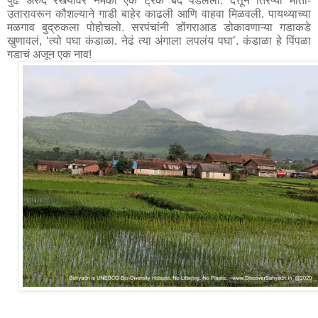
पुढे अरुंद रस्त्यावर नेमका एक ट्रक बंद पडलेला. दत्तूने तिरप्या माती-
उतारावरून कौशल्याने गाडी बाहेर काढली आणि वाहवा मिळवली. पायथ्याच्या 
मळगाव बुद्रुकला पोहोचलो. सरपंचांनी डोंगराआड डोकावणाऱ्या गडाकडे 
खुणावलं, ‘त्यो पघा कंडाळा. नेढं त्या अंगाला लपलंय पघा’. कंडाळा हे पिंपळा 