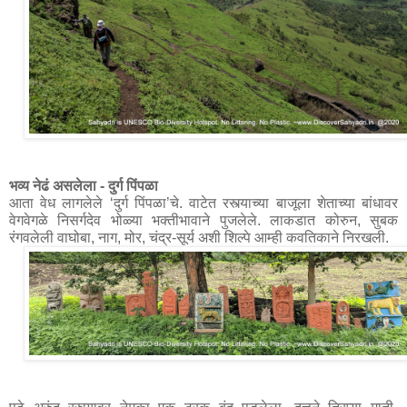
भव्य नेढं असलेला - दुर्ग पिंपळा
आता वेध लागलेले ‘दुर्ग पिंपळा’चे. वाटेत रस्त्याच्या बाजूला शेताच्या बांधावर 
वेगवेगळे निसर्गदेव भोळ्या भक्तीभावाने पुजलेले. लाकडात कोरुन, सुबक 