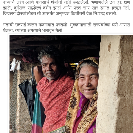
वाऱ्याचे तरंग आणि पावसाचे थेंबांची नक्षी उमटलेली. भणाणलेले ढग एक क्षण 
झाले, दुर्गराज साल्हेरचं दर्शन झालं आणि परत सारं सारं ढगात हरवून गेलं. 
जिवलग दोस्तांसोबत तो आसमंत अनुभवत कितीतरी वेळ नि:शब्द बसलो.

गडाची उतराई करून मळगावात परतलो. मुक्कामासाठी सरपंचांच्या घरी आसरा 