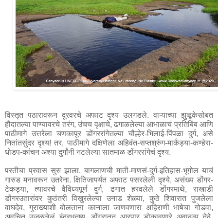
विस्तृत पठारावरून दूरवरचे अफाट दृश्य उलगडले. वाऱ्याच्या झुळूकेसोबत 
हौदातल्या पाण्यावरचे तरंग, उंचच वृक्षाचे, ढगाळलेल्या आभाळाचं प्रतिबिंब आणि 
पाठीमागे उत्तरेला चणकापूर डोंगररांगेतल्या चौल्हेर-भिलाई-पिंपळा दुर्ग, असे 
नितांतसुंदर दृश्य! तर, पाठीमागे दक्षिणेला अहिवंत-सप्तश्रुंग-मार्कंड्या-कण्हेरा-
धोडप-कांचन अश्या दुर्गांनी नटलेल्या सातमाळ डोंगररांगेचं दृश्य. 
परतीचा प्रवास सुरु झाला. बागलाणची माती-माणसं-दुर्ग-इतिहास-भूगोल याचं 
गारुड मनावरून उतरेना. क्षितिजापर्यंत अफाट पसरलेली दृश्ये, असंख्य डोंगर-
टेकड्या, त्यावरचे वैविध्यपूर्ण दुर्ग, ढगात हरवलेले डोंगरमाथे, राखाडी 
डोंगरउतारांवर कुठंतरी विखुरलेल्या उनाड शेळ्या, कुठे शिवारात पुजलेला 
वाघदेव, गुराख्याशी बोलताना कानाला जाणवणारा अहिराणी भाषेचा गोडवा, 
अवचित उजळलेलं इंद्रधनुष्य, डोंगरातून आरपार डोकावणारे अवाढव्य नेढे, 