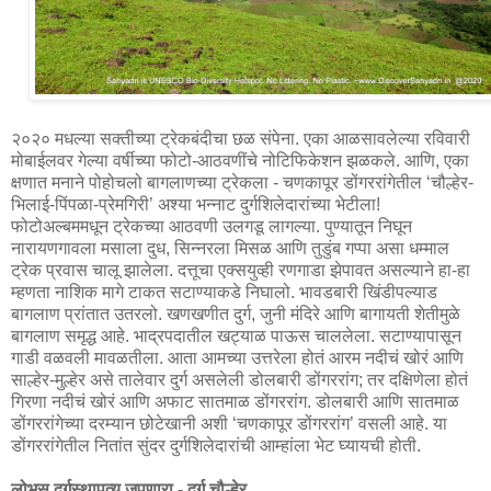
२०२० मधल्या सक्तीच्या ट्रेकबंदीचा छळ संपेना. एका आळसावलेल्या रविवारी
मोबाईलवर गेल्या वर्षीच्या फोटो-आठवणींचे नोटिफिकेशन झळकले. आणि, एका
क्षणात मनाने पोहोचलो बागलाणच्या ट्रेकला - चणकापूर डोंगररांगेतील ‘चौल्हेर-
भिलाई-पिंपळा-प्रेमगिरी’ अश्या भन्नाट दुर्गशिलेदारांच्या भेटीला!
फोटोअल्बममधून ट्रेकच्या आठवणी उलगडू लागल्या. पुण्यातून निघून
नारायणगावला मसाला दुध, सिन्नरला मिसळ आणि तुडुंब गप्पा असा धम्माल
ट्रेक प्रवास चालू झालेला. दत्तूचा एक्सयुव्ही रणगाडा झेपावत असल्याने हा-हा
म्हणता नाशिक मागे टाकत सटाण्याकडे निघालो. भावडबारी खिंडीपल्याड
बागलाण प्रांतात उतरलो. खणखणीत दुर्ग, जुनी मंदिरे आणि बागायती शेतीमुळे
बागलाण समृद्ध आहे. भाद्रपदातील खट्याळ पाऊस चाललेला. सटाण्यापासून
गाडी वळवली मावळतीला. आता आमच्या उत्तरेला होतं आरम नदीचं खोरं आणि
साल्हेर-मुल्हेर असे तालेवार दुर्ग असलेली डोलबारी डोंगररांग; तर दक्षिणेला होतं
गिरणा नदीचं खोरं आणि अफाट सातमाळ डोंगररांग. डोलबारी आणि सातमाळ
डोंगररांगेच्या दरम्यान छोटेखानी अशी ‘चणकापूर डोंगररांग’ वसली आहे. या
डोंगररांगेतील नितांत सुंदर दुर्गशिलेदारांची आम्हांला भेट घ्यायची होती.
लोभस दुर्गस्थापत्य जपणारा - दुर्ग चौल्हेर