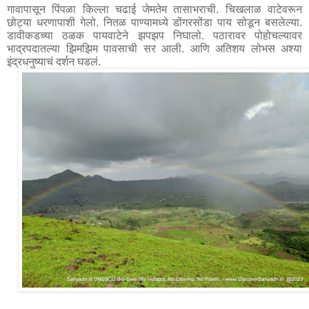
गावापासून पिंपळा किल्ला चढाई जेमतेम तासाभराची. चिखलाळ वाटेवरून 
छोट्या धरणापाशी गेलो. नितळ पाण्यामध्ये डोंगरसोंडा पाय सोडून बसलेल्या. 
डावीकडच्या ठळक पायवाटेने झपझप निघालो. पठारावर पोहोचल्यावर 
भाद्रपदातल्या झिमझिम पावसाची सर आली. आणि अतिशय लोभस अश्या 