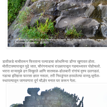
डावीकडे माचीवरून फिरताना पल्याडचा कोथमिऱ्या डोंगर खुणावत होता. 
मोतीटाक्यापासून पुढे जात, चौरंगनाथाचं राउळापासून गडमाथ्यावर पोहोचलो. 
भरारा वाऱ्यामुळे ढग विखुरले आणि सातमाळ-डोलबारी रांगांचं दृश्य उलगडलं. 
गडाचा इतिहास फारसा ज्ञात नसला, तरी निवडुंगात हरवलेल्या वास्तू-भूगोल-