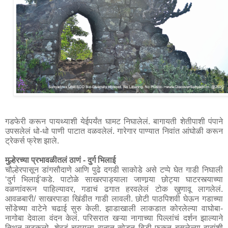
गडफेरी करून पायथ्याशी येईपर्यंत घामट निघालेलं. बागायती शेतीपाशी पंपाने 
उपसलेलं धो-धो पाणी पाटात वळवलेलं. गारेगार पाण्यात निवांत आंघोळी करून 
ट्रेकर्स फ्रेश झाले.

मुल्हेरच्या प्रभावळीतलं ठाणं - दुर्ग भिलाई
चौल्हेरपासून डांगसौदाणे आणि पुढे दगडी साकोडे असे टप्पे घेत गाडी निघाली 
‘दुर्ग भिलाई’कडे. पाटोळे साखरपाड्याला जाणार्‍या छोट्या घाटरस्त्याच्या 
वळणांवरून पाहिल्यावर, गडाचं ढगात हरवलेलं टोक खुणावू लागलेलं. 
आवळबारी/ साखरपाडा खिंडीत गाडी लावली. छोटी पाठपिशवी घेऊन गडाच्या 
सोंडेच्या वाटेने चढाई सुरु केली. झाडाखाली लाकडात कोरलेल्या वाघोबा-
नागोबा देवाला वंदन केलं. परिसरात खऱ्या नागाच्या पिल्लांचं दर्शन झाल्याने 
तिथून सटकलो. शेरडं चरायला रानात सोडून बिडी फुकत बसलेल्या दादांशी 